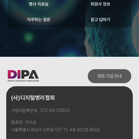
행사 자료실
회원사 정보
자주하는 질문
묻고 답하기
회원 가입 안내
(사)디지털병리협회
사업자등록번호 : 372-82-00503
협회장 : 안치성
서울특별시 강남구 논현동 127-11, 4층 402호 A502