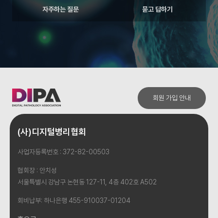
자주하는 질문
묻고 답하기
회원 가입 안내
(사)디지털병리협회
사업자등록번호 : 372-82-00503
협회장 : 안치성
서울특별시 강남구 논현동 127-11, 4층 402호 A502
회비납부: 하나은행 455-910037-01204