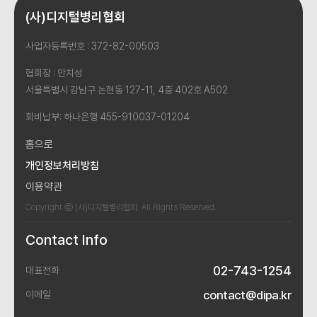
(사)디지털병리협회
사업자등록번호 : 372-82-00503
협회장 : 안치성
서울특별시 강남구 논현동 127-11, 4층 402호 A502
회비납부: 하나은행 455-910037-01204
홈으로
개인정보처리방침
이용약관
Copyright ⓒ (사)디지털병리협회. All Rights Reserved.
Contact Info
02-743-1254
대표전화
contact@dipa.kr
이메일